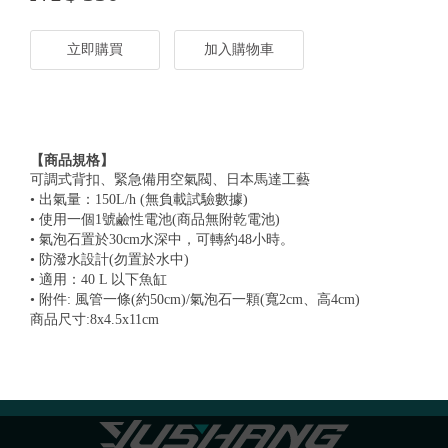
立即購買
加入購物車
【商品規格】
可調式背扣、緊急備用空氣閥、日本馬達工藝
• 出氣量：150L/h (無負載試驗數據)
• 使用一個1號鹼性電池(商品無附乾電池)
• 氣泡石置於30cm水深中，可轉約48小時。
• 防潑水設計(勿置於水中)
• 適用：40 L 以下魚缸
• 附件: 風管一條(約50cm)/氣泡石一顆(寬2cm、高4cm)
商品尺寸:8x4.5x11cm