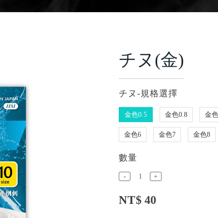
チヌ(金)
チヌ-規格選擇
金色0.5
金色0.8
金色
金色6
金色7
金色8
數量
-
+
NT
$ 40